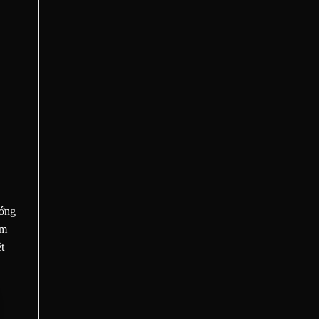
ướng
ém
t