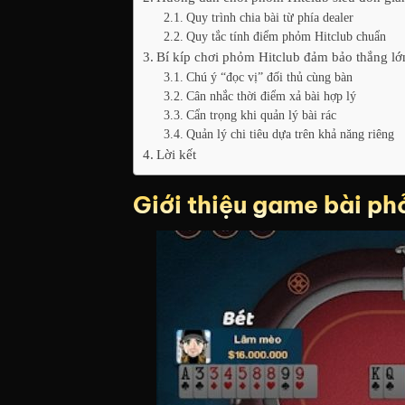
Quy trình chia bài từ phía dealer
Quy tắc tính điểm phỏm Hitclub chuẩn
Bí kíp chơi phỏm Hitclub đảm bảo thắng l
Chú ý “đọc vị” đối thủ cùng bàn
Cân nhắc thời điểm xả bài hợp lý
Cẩn trọng khi quản lý bài rác
Quản lý chi tiêu dựa trên khả năng riêng
Lời kết
Giới thiệu game bài phỏ