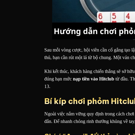
Sau mỗi vòng cược, hội viên cần cố gắng tạo lập
thủ, bạn cần rút một lá từ bộ chung. Một ván c
Khi kết thúc, khách hàng chiến thắng sẽ sở hữu
đúng hạn mức
nạp tiền vào Hitclub
từ đầu. Th
13.
Bí kíp chơi phỏm Hitcl
Ngoài việc nắm vững quy định trong cách chơi 
đắn. Để nhanh chóng rinh thưởng khủng về tay