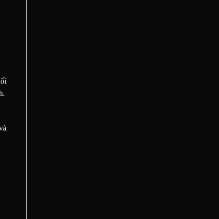
đối
nh.
 và