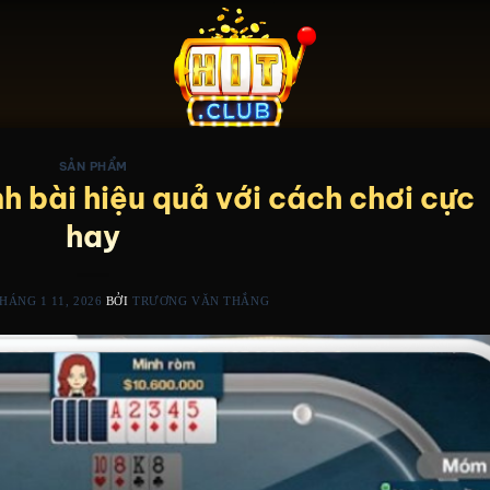
SẢN PHẨM
h bài hiệu quả với cách chơi cực
hay
HÁNG 1 11, 2026
BỞI
TRƯƠNG VĂN THẮNG