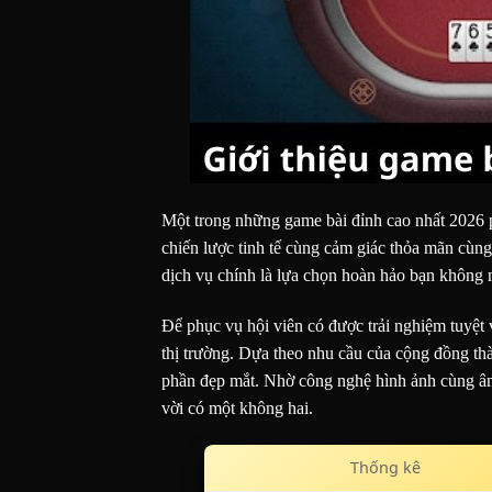
Một trong những game bài đỉnh cao nhất 2026 
chiến lược tinh tế cùng cảm giác thỏa mãn cùng 
dịch vụ chính là lựa chọn hoàn hảo bạn không
Để phục vụ hội viên có được trải nghiệm tuyệt v
thị trường. Dựa theo nhu cầu của cộng đồng th
phần đẹp mắt. Nhờ công nghệ hình ảnh cùng âm 
vời có một không hai.
Thống kê