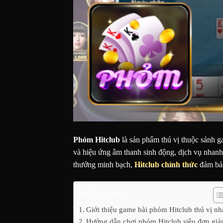
Phỏm Hitclub
là sản phẩm thú vị thuộc sảnh 
và hiệu ứng âm thanh sinh động, dịch vụ nhanh 
thưởng minh bạch,
Hitclub chính thức
đảm bảo
NỘI DUNG
Giới thiệu game bài phỏm Hitclub thú vị nh
Hướng dẫn chơi phỏm Hitclub siêu đơn gi