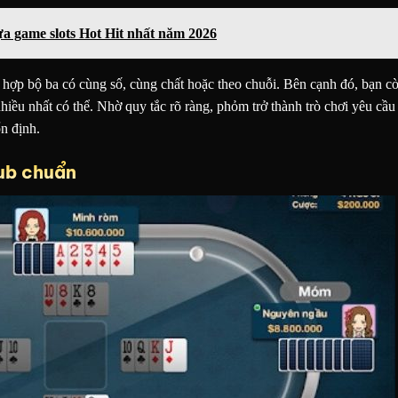
a game slots Hot Hit nhất năm 2026
tổ hợp bộ ba có cùng số, cùng chất hoặc theo chuỗi. Bên cạnh đó, bạn c
nhiều nhất có thể. Nhờ quy tắc rõ ràng, phỏm trở thành trò chơi yêu cầu
ổn định.
ub chuẩn