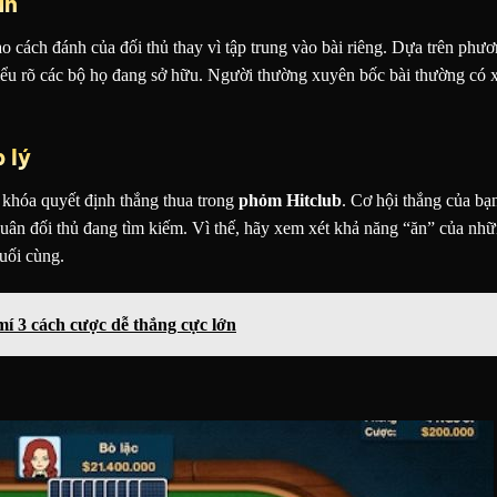
bàn
 cách đánh của đối thủ thay vì tập trung vào bài riêng. Dựa trên phư
iểu rõ các bộ họ đang sở hữu. Người thường xuyên bốc bài thường có 
p lý
 khóa quyết định thắng thua trong
phỏm Hitclub
. Cơ hội thắng của bạ
quân đối thủ đang tìm kiếm. Vì thế, hãy xem xét khả năng “ăn” của nh
cuối cùng.
mí 3 cách cược dễ thắng cực lớn